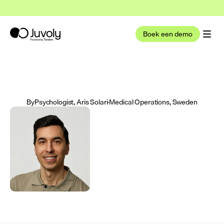
t nu deel uit van Tandem Health
Lees meer
Boek een demo
By
Psychologist, Aris Solari
·
Medical Operations, Sweden