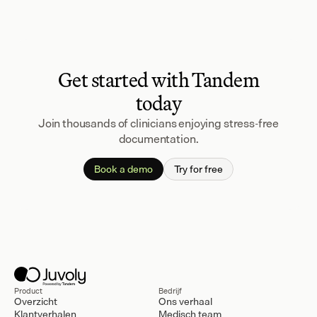
Get started with Tandem
today
Join thousands of clinicians enjoying stress-free
documentation.
Book a demo
Try for free
Product
Bedrijf
Overzicht
Ons verhaal
Klantverhalen
Medisch team