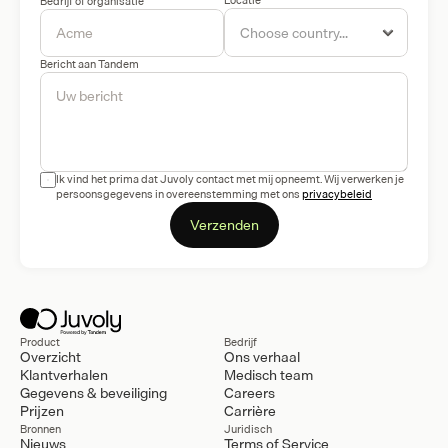
Locatie
Bedrijf of organisatie
Bericht aan Tandem
Ik vind het prima dat Juvoly contact met mij opneemt. Wij verwerken je 
persoonsgegevens in overeenstemming met ons 
privacybeleid
Verzenden
Product
Bedrijf
Overzicht
Ons verhaal
Klantverhalen
Medisch team
Gegevens & beveiliging
Careers
Prijzen
Carrière
Bronnen
Juridisch
Nieuws
Terms of Service