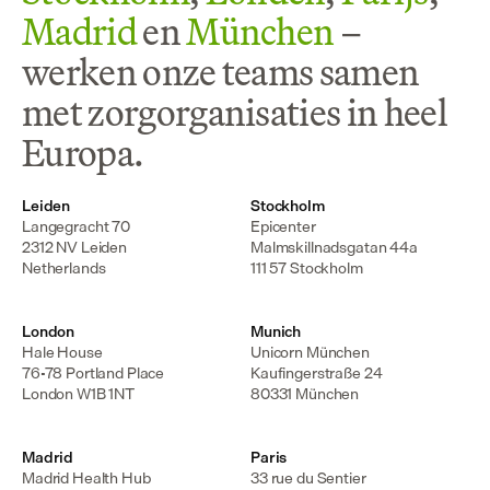
Madrid
 en 
München
 – 
werken onze teams samen 
met zorgorganisaties in heel 
Europa.
Leiden
Stockholm
Langegracht 70

Epicenter

2312 NV Leiden

Malmskillnadsgatan 44a

Netherlands
111 57 Stockholm
London
Munich
Hale House

Unicorn München

76-78 Portland Place

Kaufingerstraße 24

London W1B 1NT
80331 München
Madrid
Paris
Madrid Health Hub

33 rue du Sentier
