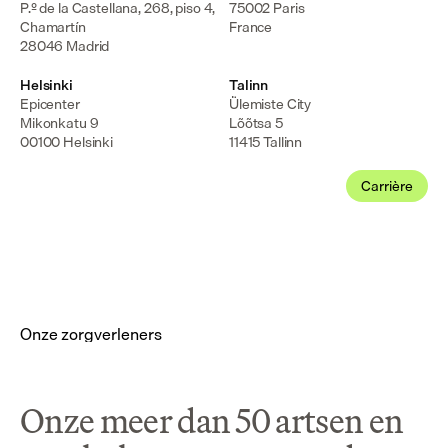
P.º de la Castellana, 268, piso 4, 
75002 Paris

Chamartín

France
28046 Madrid
Helsinki
Talinn
Epicenter

Ülemiste City

Mikonkatu 9

Lõõtsa 5

00100 Helsinki
11415 Tallinn
Carrière
Onze zorgverleners
Onze meer dan 50 artsen en 