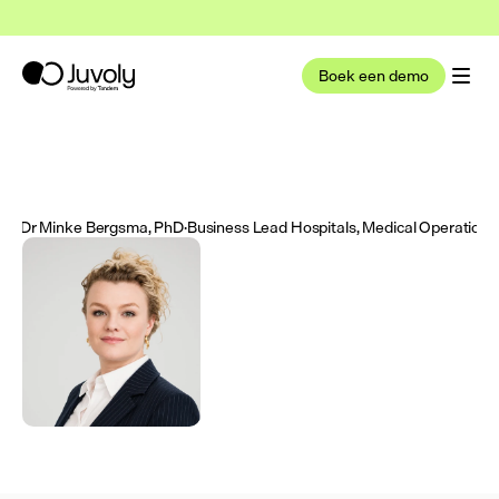
t nu deel uit van Tandem Health
Lees meer
Boek een demo
By
Dr Minke Bergsma, PhD
·
Business Lead Hospitals, Medical Operations