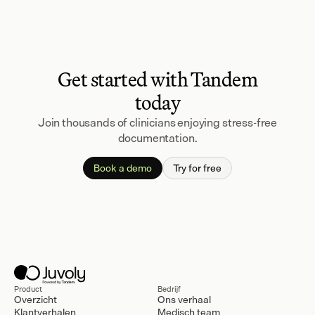
Get started with Tandem
today
Join thousands of clinicians enjoying stress-free
documentation.
Book a demo
Try for free
Product
Bedrijf
Overzicht
Ons verhaal
Klantverhalen
Medisch team