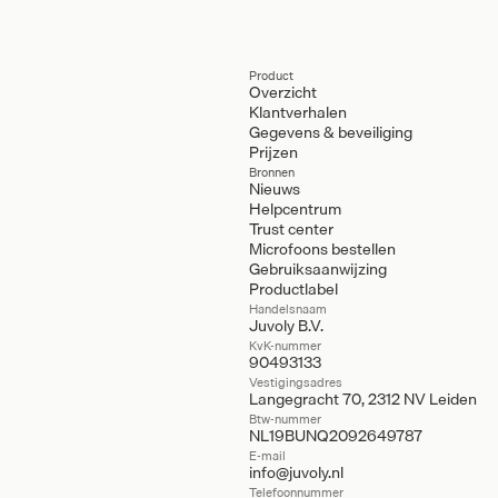
Product
Overzicht
Klantverhalen
Gegevens & beveiliging
Prijzen
Bronnen
Nieuws
Helpcentrum
Trust center
Microfoons bestellen
Gebruiksaanwijzing
Productlabel
Handelsnaam
Juvoly B.V.
KvK-nummer
90493133
Vestigingsadres
Langegracht 70, 2312 NV Leiden
Btw-nummer
NL19BUNQ2092649787
E-mail
info@juvoly.nl
Telefoonnummer