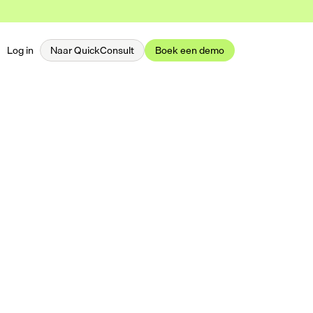
Log in
Naar QuickConsult
Boek een demo