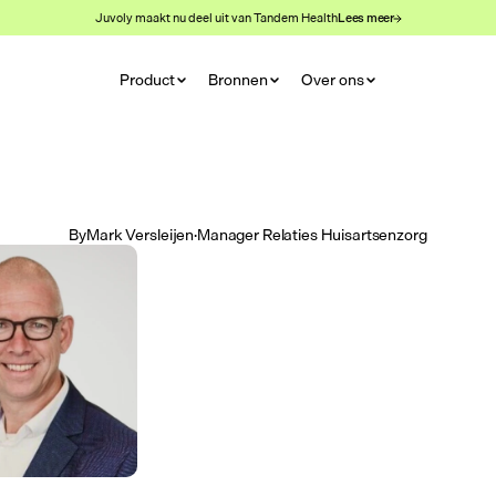
Juvoly maakt nu deel uit van Tandem Health
Lees meer
Product
Bronnen
Over ons
By
Mark Versleijen
·
Manager Relaties Huisartsenzorg