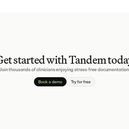
Get started with Tandem toda
Join thousands of clinicians enjoying stress-free documentation
Book a demo
Try for free