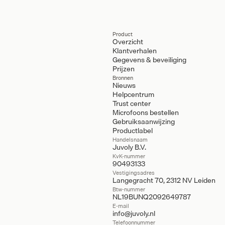
Product
Overzicht
Klantverhalen
Gegevens & beveiliging
Prijzen
Bronnen
Nieuws
Helpcentrum
Trust center
Microfoons bestellen
Gebruiksaanwijzing
Productlabel
Handelsnaam
Juvoly B.V.
KvK-nummer
90493133
Vestigingsadres
Langegracht 70, 2312 NV Leiden
Btw-nummer
NL19BUNQ2092649787
E-mail
info@juvoly.nl
Telefoonnummer