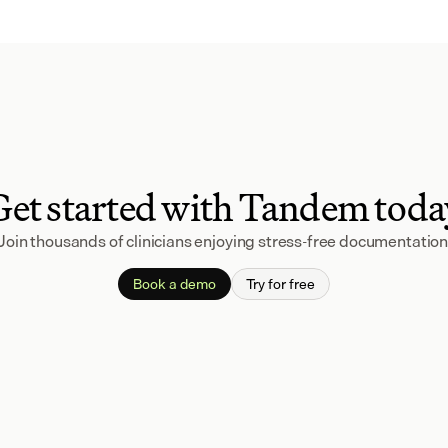
Get started with Tandem toda
Join thousands of clinicians enjoying stress-free documentation
Book a demo
Try for free