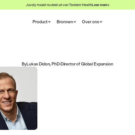
Juvoly maakt nu deel uit van Tandem Health
Lees meer
Product
Bronnen
Over ons
By
Lukas Didon, PhD
·
Director of Global Expansion