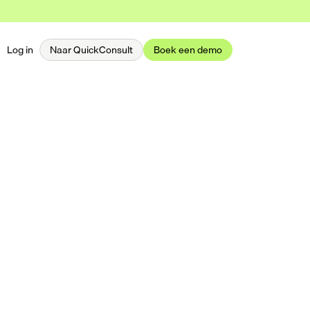
Log in
Naar QuickConsult
Boek een demo