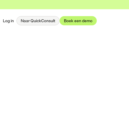
Log in
Naar QuickConsult
Boek een demo