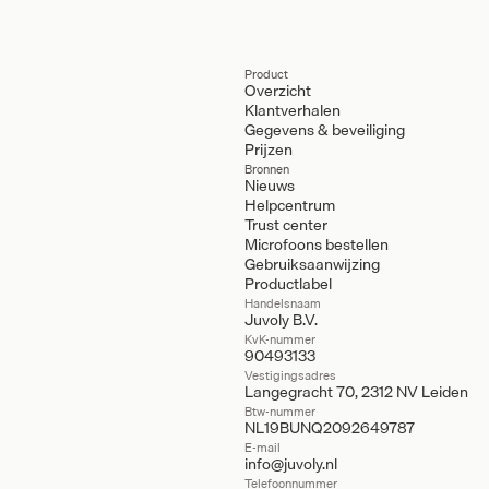
Product
Overzicht
Klantverhalen
Gegevens & beveiliging
Prijzen
Bronnen
Nieuws
Helpcentrum
Trust center
Microfoons bestellen
Gebruiksaanwijzing
Productlabel
Handelsnaam
Juvoly B.V.
KvK-nummer
90493133
Vestigingsadres
Langegracht 70, 2312 NV Leiden
Btw-nummer
NL19BUNQ2092649787
E-mail
info@juvoly.nl
Telefoonnummer