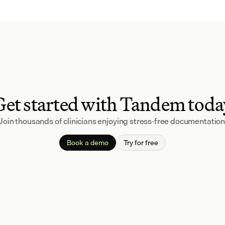
Get started with Tandem toda
Join thousands of clinicians enjoying stress-free documentation
Book a demo
Try for free