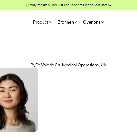
Juvoly maakt nu deel uit van Tandem Health
Lees meer
Product
Bronnen
Over ons
By
Dr Valerie Cai
·
Medical Operations, UK