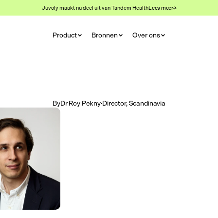
Juvoly maakt nu deel uit van Tandem Health
Lees meer
Product
Bronnen
Over ons
By
Dr Roy Pekny
·
Director, Scandinavia