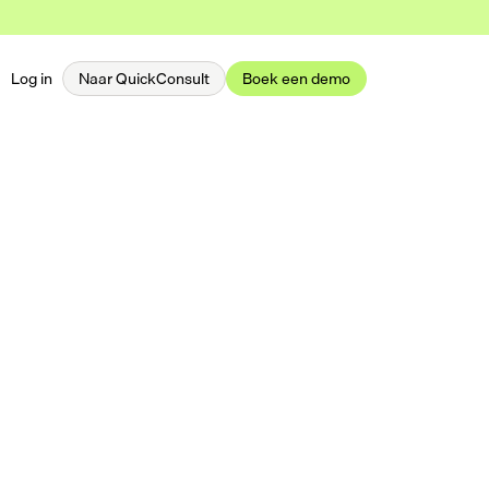
Log in
Naar QuickConsult
Boek een demo