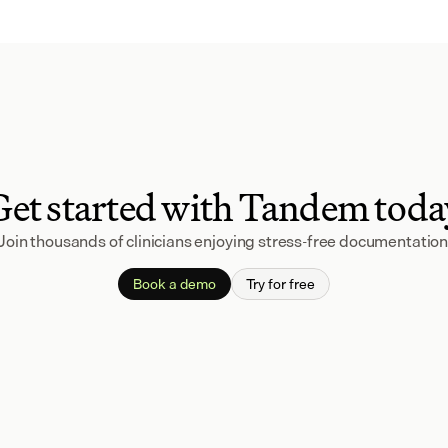
Get started with Tandem toda
Join thousands of clinicians enjoying stress-free documentation
Book a demo
Try for free