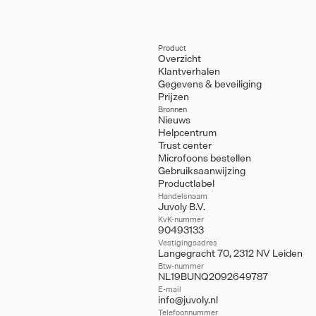
Product
Overzicht
Klantverhalen
Gegevens & beveiliging
Prijzen
Bronnen
Nieuws
Helpcentrum
Trust center
Microfoons bestellen
Gebruiksaanwijzing
Productlabel
Handelsnaam
Juvoly B.V.
KvK-nummer
90493133
Vestigingsadres
Langegracht 70, 2312 NV Leiden
Btw-nummer
NL19BUNQ2092649787
E-mail
info@juvoly.nl
Telefoonnummer