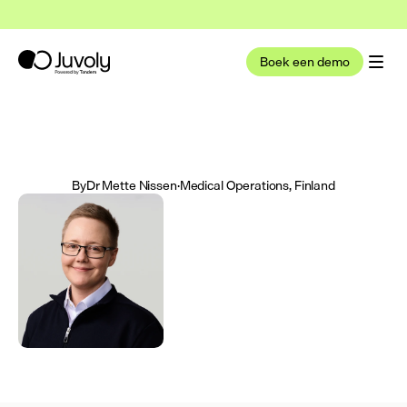
t nu deel uit van Tandem Health
Lees meer
Boek een demo
By
Dr Mette Nissen
·
Medical Operations, Finland