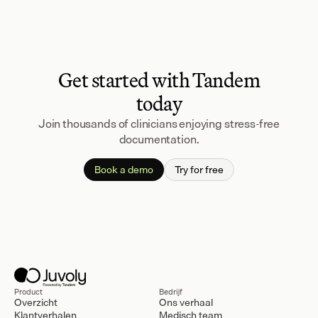
Get started with Tandem
today
Join thousands of clinicians enjoying stress-free
documentation.
Book a demo
Try for free
Product
Bedrijf
Overzicht
Ons verhaal
Klantverhalen
Medisch team