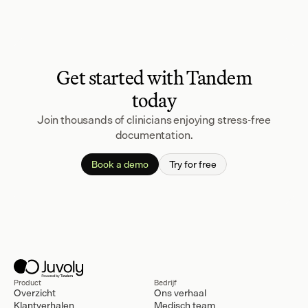
Get started with Tandem
today
Join thousands of clinicians enjoying stress-free
documentation.
Book a demo
Try for free
Product
Bedrijf
Overzicht
Ons verhaal
Klantverhalen
Medisch team