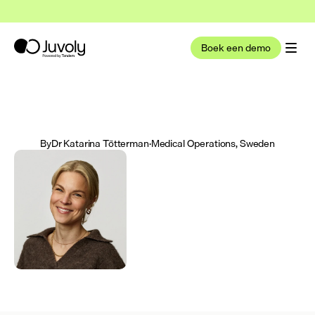
t nu deel uit van Tandem Health
Lees meer
Boek een demo
By
Dr Katarina Tötterman
·
Medical Operations, Sweden