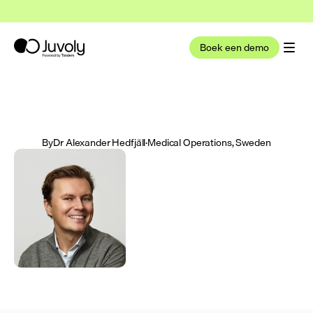
t nu deel uit van Tandem Health
Lees meer
Boek een demo
By
Dr Alexander Hedfjäll
·
Medical Operations, Sweden