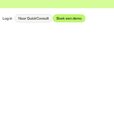
Log in
Naar QuickConsult
Boek een demo