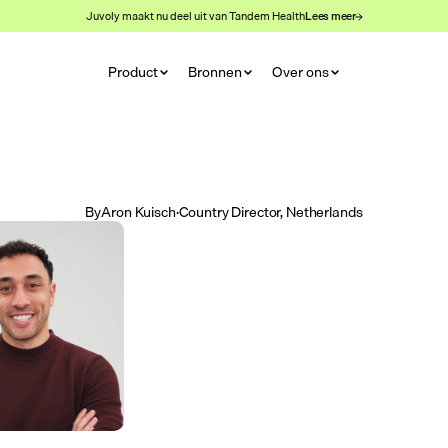
Juvoly maakt nu deel uit van Tandem Health
Lees meer
Product
Bronnen
Over ons
By
Aron Kuisch
·
Country Director, Netherlands