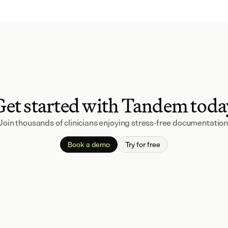
Get started with Tandem toda
Join thousands of clinicians enjoying stress-free documentation
Book a demo
Try for free