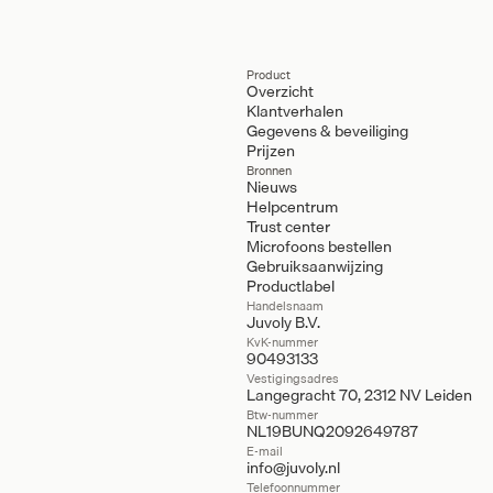
Product
Overzicht
Klantverhalen
Gegevens & beveiliging
Prijzen
Bronnen
Nieuws
Helpcentrum
Trust center
Microfoons bestellen
Gebruiksaanwijzing
Productlabel
Handelsnaam
Juvoly B.V.
KvK-nummer
90493133
Vestigingsadres
Langegracht 70, 2312 NV Leiden
Btw-nummer
NL19BUNQ2092649787
E-mail
info@juvoly.nl
Telefoonnummer